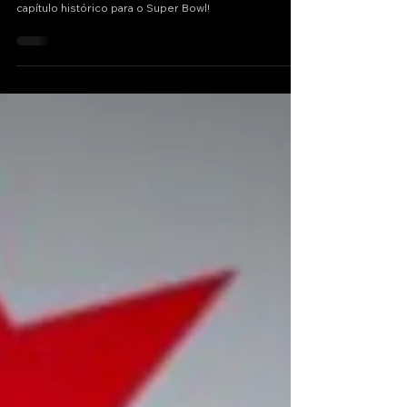
Teste cego com urso da Coca-Cola!
A rivalidade que marcou gerações acaba de ganhar um
capítulo histórico para o Super Bowl!