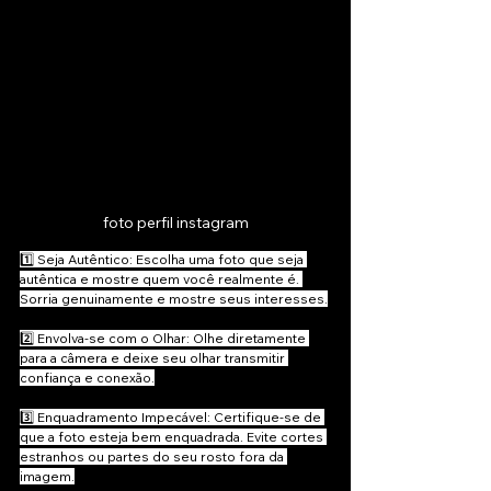
foto perfil instagram
1️⃣ Seja Autêntico: Escolha uma foto que seja 
autêntica e mostre quem você realmente é. 
Sorria genuinamente e mostre seus interesses.
2️⃣ Envolva-se com o Olhar: Olhe diretamente 
para a câmera e deixe seu olhar transmitir 
confiança e conexão.
3️⃣ Enquadramento Impecável: Certifique-se de 
que a foto esteja bem enquadrada. Evite cortes 
estranhos ou partes do seu rosto fora da 
imagem.