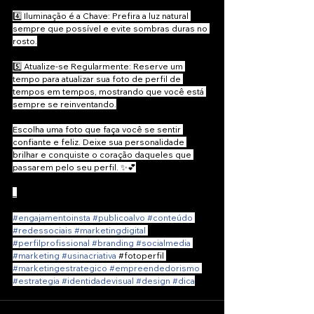
4️⃣ Iluminação é a Chave: Prefira a luz natural 
sempre que possível e evite sombras duras no 
rosto.
5️⃣ Atualize-se Regularmente: Reserve um 
tempo para atualizar sua foto de perfil de 
tempos em tempos, mostrando que você está 
sempre se reinventando.
Escolha uma foto que faça você se sentir 
confiante e feliz. Deixe sua personalidade 
brilhar e conquiste o coração daqueles que 
passarem pelo seu perfil. ✨💕
_
#engajamentoinsta
#publicoalvo
#conteúdo
#redessociais
#marketingdigital
#perfilprofissional
#branding
#socialmedia
#marketing
#usinacriativa
#fotoperfil
#marketingestrategico
#empreendedorismo
#estrategia
#identidadevisual
#design
#dica