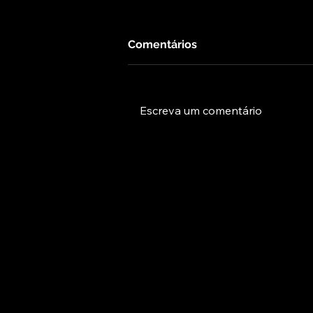
Comentários
Escreva um comentário
Teste cego com urso da
Coca-Cola!