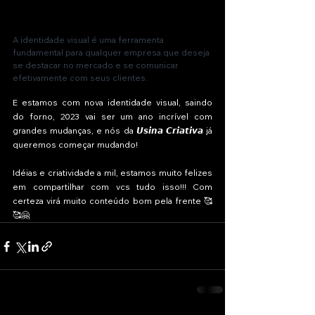
A identidade visual é uma ferramenta 
fundamental para qualquer empresa que deseja 
se destacar no mercado e se comunicar 
efetivamente com seus clientes. 
E estamos com nova identidade visual, saindo 
do forno, 2023 vai ser um ano incrível com 
grandes mudanças, e nós da 𝙐𝙨𝙞𝙣𝙖 𝘾𝙧𝙞𝙖𝙩𝙞𝙫𝙖 já 
queremos começar mudando! 
Idéias e criatividade a mil, estamos muito felizes 
em compartilhar com vcs tudo isso!!! Com 
certeza virá muito conteúdo bom pela frente 🥰
🥰🤗