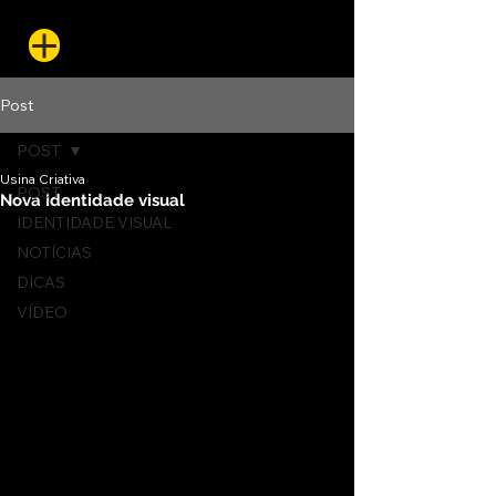
Post
POST
Usina Criativa
POST
Nova Identidade visual
IDENTIDADE VISUAL
NOTÍCIAS
DICAS
VÍDEO