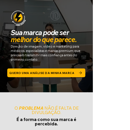
Sua marca pode ser
melhor do que parece.
Direção de imagem, vídeo e marketing para
médicos,
especialistas e marcas premium que
precisam transmitir
mais confiança antes do
primeiro contato.
QUERO UMA ANÁLISE DA MINHA MARCA
O
PROBLEMA
NÃO É FALTA DE
DIVULGAÇÃO.
É a forma como sua marca é
percebida.