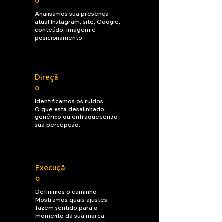
o
Analisamos sua presença
atual Instagram, site, Google,
conteúdo, imagem e
posicionamento.
Direçã
o
Identificamos os ruídos
O que está desalinhado,
genérico ou enfraquecendo
sua percepção.
Execuçã
o
Definimos o caminho
Mostramos quais ajustes
fazem sentido para o
momento da sua marca.