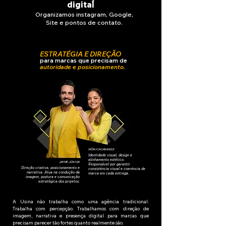
digital
Organizamos instagram, Google,
Site e pontos de contato.
ESTRATÉGIA E DIREÇÃO
para marcas que precisam de
autoridade e posicionamento.
MÔNICA CARANGE
Identidade visual, design e
alinhamento estético.
JAYME JÚNIOR
Responsável por garantir
Direção criativa, posicionamento e
consistência visual e coerência de
narrativa. Atua na condução da
marca em cada entrega.
imagem, postura e comunicação
estratégica dos projetos.
A Usina não trabalha como uma agência tradicional.
Trabalha com percepção. Trabalhamos com direção de
imagem, narrativa e presença digital para marcas que
precisam parecer tão fortes quanto realmente são.